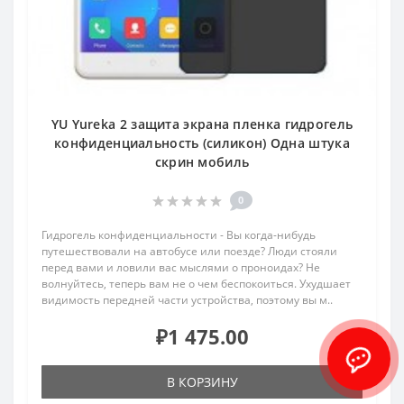
YU Yureka 2 защита экрана пленка гидрогель
конфиденциальность (силикон) Одна штука
скрин мобиль
0
Гидрогель конфиденциальности - Вы когда-нибудь
путешествовали на автобусе или поезде? Люди стояли
перед вами и ловили вас мыслями о проноидах? Не
волнуйтесь, теперь вам не о чем беспокоиться. Ухудшает
видимость передней части устройства, поэтому вы м..
₽1 475.00
В КОРЗИНУ