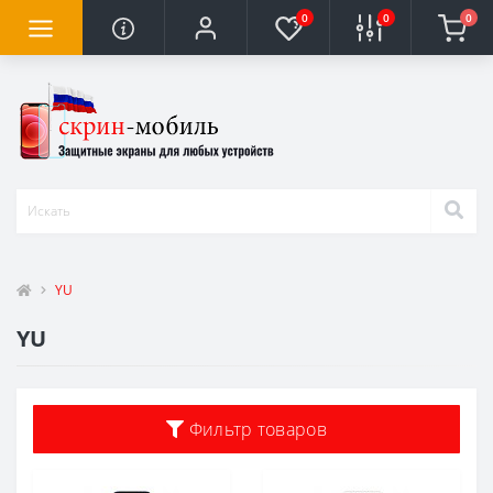
0
0
0
YU
YU
Фильтр товаров