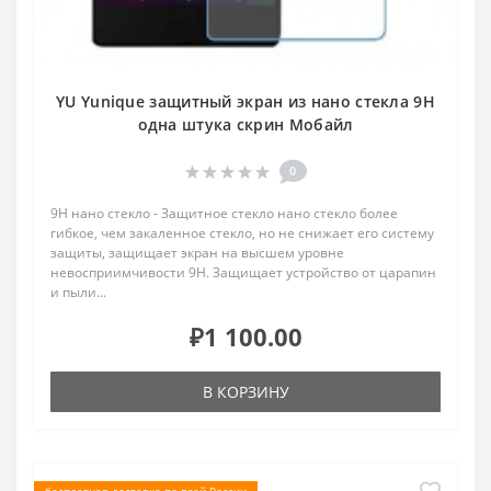
YU Yunique защитный экран из нано стекла 9H
одна штука скрин Мобайл
0
9H нано стекло - Защитное стекло нано стекло более
гибкое, чем закаленное стекло, но не снижает его систему
защиты, защищает экран на высшем уровне
невосприимчивости 9H. Защищает устройство от царапин
и пыли...
₽1 100.00
В КОРЗИНУ
бесплатная доставка по всей России