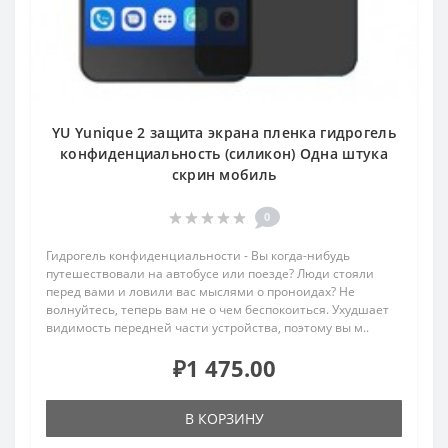
YU Yunique 2 защита экрана пленка гидрогель
конфиденциальность (силикон) Одна штука
скрин мобиль
0
Гидрогель конфиденциальности - Вы когда-нибудь
путешествовали на автобусе или поезде? Люди стояли
перед вами и ловили вас мыслями о проноидах? Не
волнуйтесь, теперь вам не о чем беспокоиться. Ухудшает
видимость передней части устройства, поэтому вы м..
₽1 475.00
В КОРЗИНУ