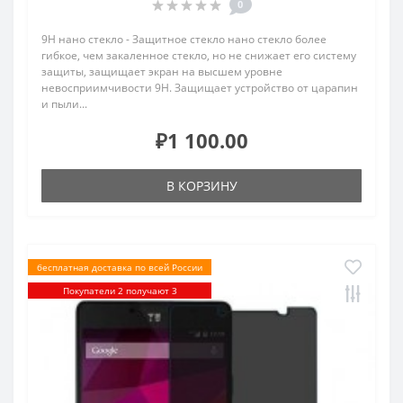
0
9H нано стекло - Защитное стекло нано стекло более
гибкое, чем закаленное стекло, но не снижает его систему
защиты, защищает экран на высшем уровне
невосприимчивости 9H. Защищает устройство от царапин
и пыли...
₽1 100.00
В КОРЗИНУ
бесплатная доставка по всей России
Покупатели 2 получают 3