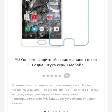
YU Yunicorn защитный экран из нано стекла
9H одна штука скрин Мобайл
0
9H нано стекло - Защитное стекло нано стекло более
гибкое, чем закаленное стекло, но не снижает его систему
защиты, защищает экран на высшем уровне
невосприимчивости 9H. Защищает устройство от царапин
и пыли...