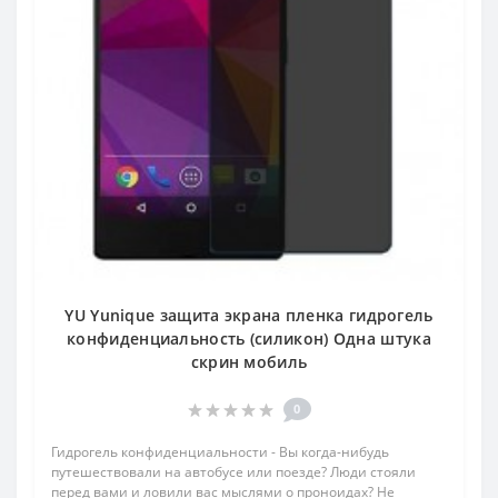
YU Yunique защита экрана пленка гидрогель
конфиденциальность (силикон) Одна штука
скрин мобиль
0
Гидрогель конфиденциальности - Вы когда-нибудь
путешествовали на автобусе или поезде? Люди стояли
перед вами и ловили вас мыслями о проноидах? Не