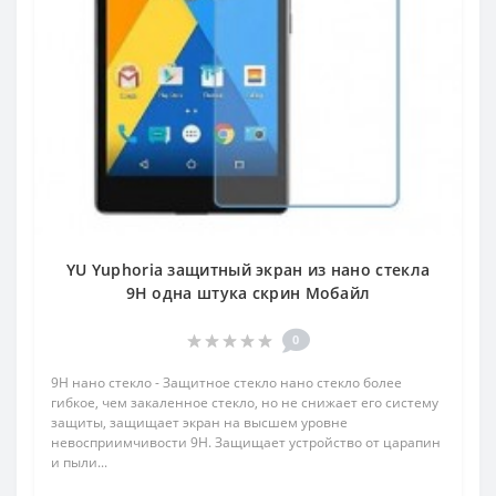
YU Yuphoria защитный экран из нано стекла
9H одна штука скрин Мобайл
0
9H нано стекло - Защитное стекло нано стекло более
гибкое, чем закаленное стекло, но не снижает его систему
защиты, защищает экран на высшем уровне
невосприимчивости 9H. Защищает устройство от царапин
и пыли...