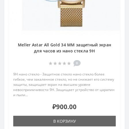
Meller Astar All Gold 34 MM защитный экран
для часов из нано стекла 9H
0
9H нано стекло - Защитное стекло нано стекло более
гибкое, чем закаленное стекло, но не снижает его систему
защиты, защищает экран на высшем уровне
невосприимчивости 9H. Защищает устройство от царапин
и пыли...
₽900.00
В КОРЗИНУ