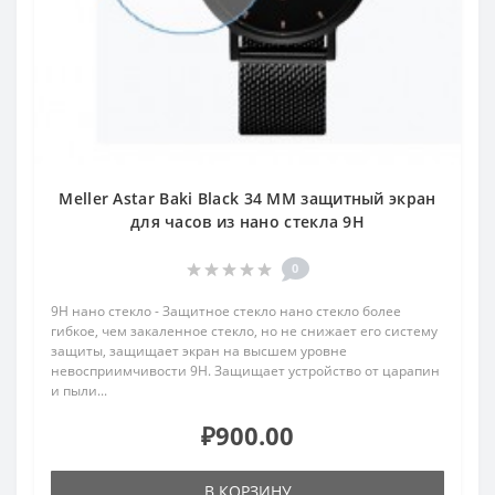
Meller Astar Baki Black 34 MM защитный экран
для часов из нано стекла 9H
0
9H нано стекло - Защитное стекло нано стекло более
гибкое, чем закаленное стекло, но не снижает его систему
защиты, защищает экран на высшем уровне
невосприимчивости 9H. Защищает устройство от царапин
и пыли...
₽900.00
В КОРЗИНУ