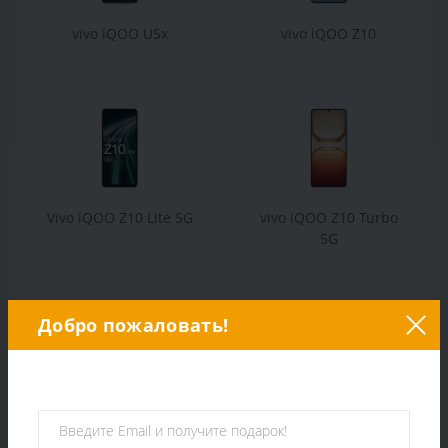
vivo iQOO U5x
vivo iQOO Z10
Vivo iQOO Z10 Lite 5G
vivo iQOO Z10 Turbo
5G
Добро пожаловать!
vivo iQOO Z10 Turbo
vivo iQOO Z10 Turbo+
Pro 5G
5G