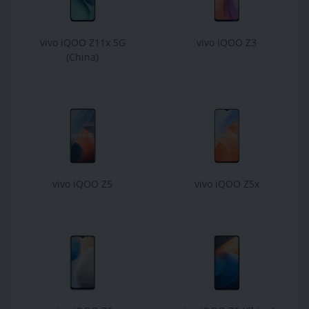
vivo iQOO Z11x 5G
vivo iQOO Z3
(China)
vivo iQOO Z5
vivo iQOO Z5x