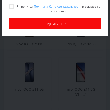
Я прочитал
Политика Конфиденциальности
и согласен с
условиями
Подписаться
Vivo iQOO Z10R
vivo iQOO Z10x 5G
vivo iQOO Z11 5G
vivo iQOO Z11 5G
(China)