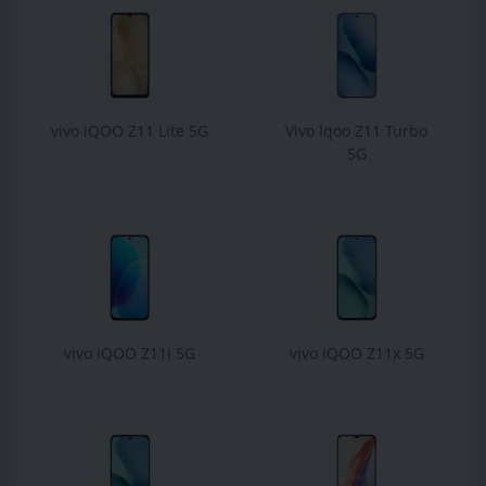
vivo iQOO Z11 Lite 5G
Vivo Iqoo Z11 Turbo
5G
vivo iQOO Z11i 5G
vivo iQOO Z11x 5G