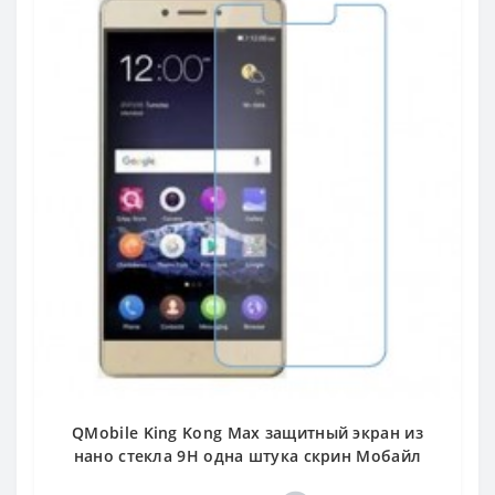
QMobile King Kong Max защитный экран из
нано стекла 9H одна штука скрин Мобайл