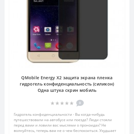
QMobile Energy X2 защита экрана пленка
гидрогель конфиденциальность (силикон)
Одна штука скрин мобиль
0
Гидрогель конфиденциальности - Вы когда-нибудь
путешествовали на автобусе или поезде? Люди стояли
перед вами и ловили вас мыслями о проноидах? Не
волнуйтесь, теперь вам не о чем беспокоиться. Ухудшает