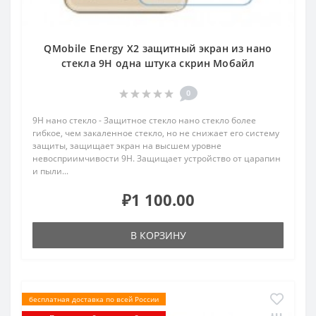
QMobile Energy X2 защитный экран из нано
стекла 9H одна штука скрин Мобайл
0
9H нано стекло - Защитное стекло нано стекло более
гибкое, чем закаленное стекло, но не снижает его систему
защиты, защищает экран на высшем уровне
невосприимчивости 9H. Защищает устройство от царапин
и пыли...
₽1 100.00
В КОРЗИНУ
бесплатная доставка по всей России