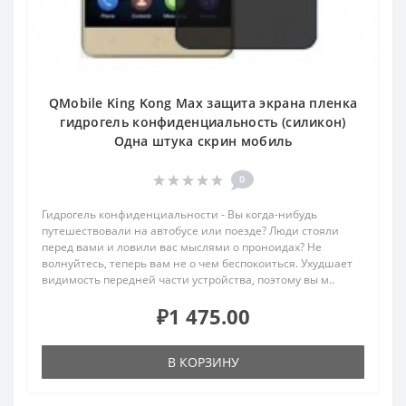
QMobile King Kong Max защита экрана пленка
гидрогель конфиденциальность (силикон)
Одна штука скрин мобиль
0
Гидрогель конфиденциальности - Вы когда-нибудь
путешествовали на автобусе или поезде? Люди стояли
перед вами и ловили вас мыслями о проноидах? Не
волнуйтесь, теперь вам не о чем беспокоиться. Ухудшает
видимость передней части устройства, поэтому вы м..
₽1 475.00
В КОРЗИНУ