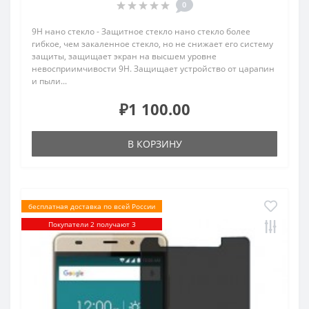
0
9H нано стекло - Защитное стекло нано стекло более
гибкое, чем закаленное стекло, но не снижает его систему
защиты, защищает экран на высшем уровне
невосприимчивости 9H. Защищает устройство от царапин
и пыли...
₽1 100.00
В КОРЗИНУ
бесплатная доставка по всей России
Покупатели 2 получают 3