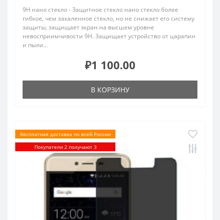
9H нано стекло - Защитное стекло нано стекло более
гибкое, чем закаленное стекло, но не снижает его систему
защиты, защищает экран на высшем уровне
невосприимчивости 9H. Защищает устройство от царапин
и пыли...
₽1 100.00
В КОРЗИНУ
бесплатная доставка по всей России
Покупатели 2 получают 3