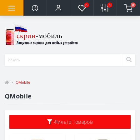
0
0
0
QMobile
QMobile
Фильтр товаров