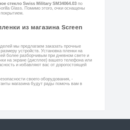
ное
стекло
Swiss Military SM34064.03
по
orilla
Glass
.
Помимо этого, очки оснащены
покрытием.
пленки из магазина
Screen
оделей мы предлагаем заказать прочные
размеру устройств.
Установка пленки на
лей более разборчивым при дневном свете и
ки на экране (дисплее) вашего телефона или
сность и избавляют вас от дорогостоящей
безопасности своего оборудования, -
анты магазина будут рады помочь вам в