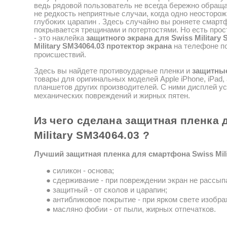
ведь рядовой пользователь не всегда бережно обращ
не
редкость
неприятные случаи, когда одно неосторо
глубоких царапин
.
Здесь случайно вы роняете смартф
покрывается трещинами и потертостями.
Но есть прос
- это наклейка
защитного
экрана
для Swiss Military
Military SM34064.03
протектор экрана
на телефоне п
происшествий.
Здесь вы найдете противоударные пленки и
защитны
товары для оригинальных моделей
Apple
iPhone
,
iPad
,
планшетов других производителей.
С ними дисплей у
механических повреждений и жирных пятен.
Из чего
сделана
защитная
пленка 
Military SM34064.03
?
Лучший защитная пленка для смартфона Swiss Mili
●
силикон - основа;
●
сдерживание - при повреждении экран не рассып
●
защитный - от сколов и царапин;
●
антибликовое покрытие - при ярком свете изобр
●
масляно
фобии
- от пыли, жирных отпечатков.