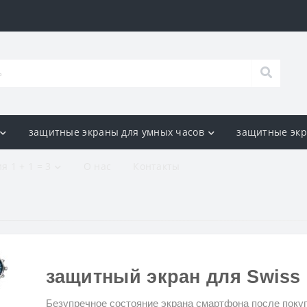
защитные экраны для умных часов
защитные экр
я 1 + 1 = 3
О нас
Контакты
защитный экран для Swiss M
Безупречное состояние экрана смартфона после покуп