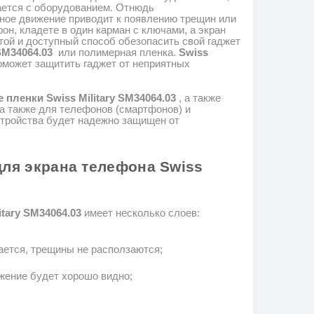
ается с оборудованием.
Отнюдь
жное движение приводит к появлению трещин или
он, кладете в один карман с ключами, а экран
той и доступный способ обезопасить свой гаджет
 SM34064.03
или полимерная пленка.
Swiss
оможет защитить гаджет от неприятных
е
пленки
Swiss Military SM34064.03
, а также
 а также для телефонов (смартфонов) и
стройства будет надежно защищен от
для экрана телефона
Swiss
tary SM34064.03
имеет несколько слоев:
ается, трещины не расползаются;
ажение будет хорошо видно;