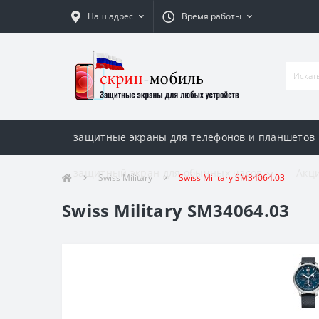
Наш адрес
Время работы
защитные экраны для телефонов и планшетов
защитный экран для обычных часов
Акци
Swiss Military
Swiss Military SM34064.03
Swiss Military SM34064.03