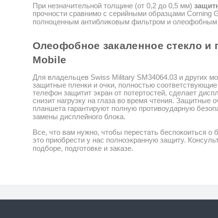
При незначительной толщине (от 0,2 до 0,5 мм)
защит
прочности
сравнимо с серийными образцами
Corning
G
полноценным антибликовым фильтром и
олеофобным
Олеофобное
закаленное стекло и 
Mobile
Для владельцев Swiss Military SM34064.03
и других м
защитные пленки и очки, полностью соответствующие 
телефон защитит экран от потертостей, сделает дисп
снизит
нагрузку на
глаза
во время чтения.
Защитные оч
планшета гарантируют полную противоударную безопа
замены дисплейного блока.
Все, что вам нужно, чтобы перестать беспокоиться о 
это
приобрести у нас полноэкранную защиту.
Консульт
подборе, подготовке и заказе.