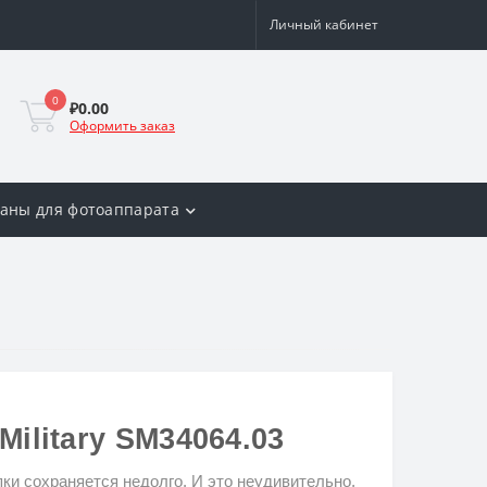
Личный кабинет
0
₽0.00
Оформить заказ
аны для фотоаппарата
ilitary SM34064.03
ки сохраняется недолго.
И это неудивительно,