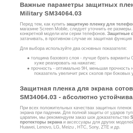
Важные параметры защитных пле
Military SM34064.03
Перед тем, как купить
защитную пленку для
телефо
магазине
Screen
Mobile
, следует уточнить ее размеры.
конкретной
модели или серии телефонов.
Защитные
затачивать, в противном случае их защитная функция
Для выбора используйте два основных показателя:
●
толщина базового слоя - лучше брать варианты 0
хуже реагировать на нажатие;
●
прочность
- оптимально 9Н, меньшая прочность 
показатель увеличит риск сколов при боковых 
Защитная пленка для
экрана сото
SM34064.03
- абсолютно
устойчива
При всех положительных качествах защитных пленок
экрана при падении.
Для полной защиты от ударов ту
царапин, мы рекомендуем заказ шок
доказательство
S
протекторы экрана
и аксессуары для других моделе
Huawei
,
Lenovo
,
LG
,
Meizu
,
HTC
,
Sony
,
ZTE
и др.