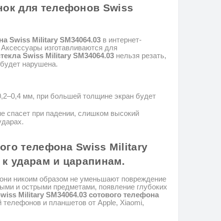
нок для
телефонов
Swiss
на
Swiss Military SM34064.03
в интернет-
Аксессуары изготавливаются для
стекла
Swiss Military SM34064.03
нельзя резать,
 будет нарушена.
,2–0,4 мм, при большей
толщине экран будет
не спасет при падении, слишком высокий
ударах.
вого телефона
Swiss Military
 к
ударам и царапинам.
 они никоим образом не уменьшают повреждение
пыми и острыми предметами, появление глубоких
wiss Military SM34064.03
сотового телефона
й телефонов и планшетов от
Apple
,
Xiaomi
,