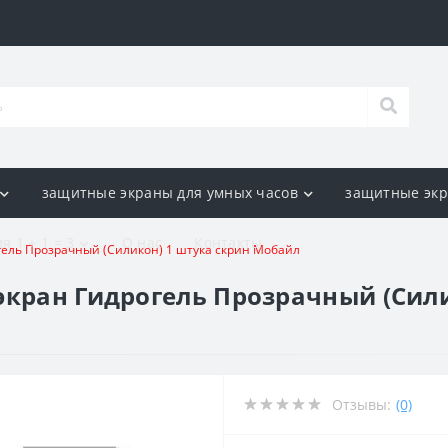
защитные экраны для умных часов
защитные экр
я 1 + 1 = 3
О нас
Контакты
гель Прозрачный (Силикон) 1 штука скрин Мобайл
экран Гидрогель Прозрачный (Сили
Отзывы:
(0)