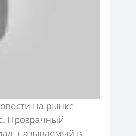
новости на рынке
ас. Прозрачный
иал, называемый в