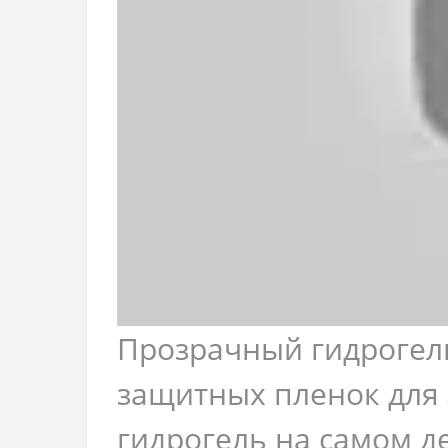
Прозрачный гидрогель
защитных пленок для э
гидрогель на самом д