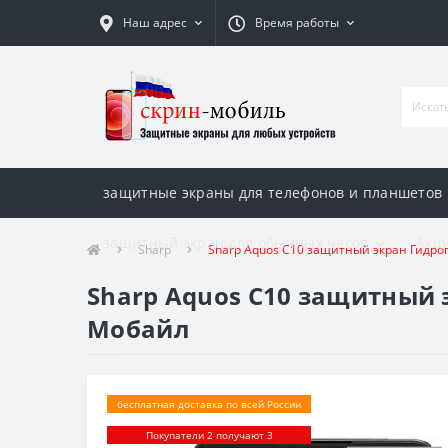
Наш адрес
Время работы
защитные экраны для телефонов и планшетов
защитный экран для обычных часов
Акци
Sharp
Sharp Aquos C10 защитный экран Гидро
Sharp Aquos C10 защитный 
Мобайл
бесплатная доставка по всей России
Покупатели 2 получают 3