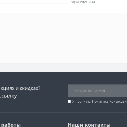
одна единица
акциях и скидках?
ссылку
Я прочитал
Политика Конфиден
 работы
Наши контакты