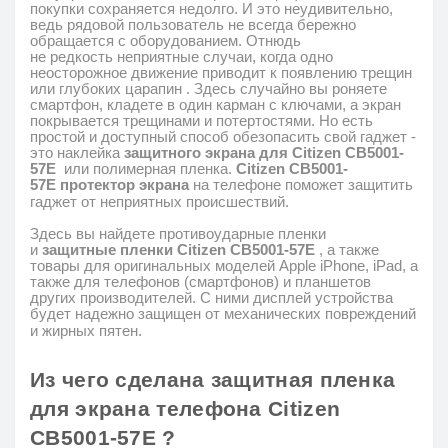
покупки сохраняется недолго.
И это неудивительно,
ведь рядовой пользователь не всегда бережно
обращается с оборудованием.
Отнюдь
не
редкость
неприятные случаи, когда одно
неосторожное движение приводит к появлению трещин
или глубоких царапин
.
Здесь случайно вы роняете
смартфон, кладете в один карман с ключами, а экран
покрывается трещинами и потертостями.
Но есть
простой и доступный способ обезопасить свой гаджет -
это наклейка
защитного
экрана
для Citizen CB5001-
57E
или полимерная пленка.
Citizen CB5001-
57E
протектор экрана
на телефоне поможет защитить
гаджет от неприятных происшествий.
Здесь вы найдете противоударные пленки
и
защитные
пленки
Citizen CB5001-57E
, а также
товары для оригинальных моделей
Apple
iPhone
,
iPad
, а
также для телефонов (смартфонов) и планшетов
других производителей.
С ними дисплей устройства
будет надежно защищен от механических повреждений
и жирных пятен.
Из чего
сделана
защитная
пленка
для экрана телефона
Citizen
CB5001-57E
?