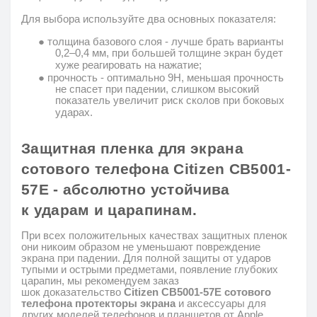
Для выбора используйте два основных показателя:
●
толщина базового слоя - лучше брать варианты
0,2–0,4 мм, при большей
толщине экран будет
хуже реагировать на нажатие;
●
прочность
- оптимально 9Н, меньшая прочность
не спасет при падении, слишком высокий
показатель увеличит риск сколов при боковых
ударах.
Защитная пленка для
экрана
сотового телефона
Citizen CB5001-
57E
- абсолютно
устойчива
к
ударам и царапинам.
При всех положительных качествах защитных пленок
они никоим образом не уменьшают повреждение
экрана при падении.
Для полной защиты от ударов
тупыми и острыми предметами, появление глубоких
царапин, мы рекомендуем заказ
шок
доказательство
Citizen CB5001-57E
сотового
телефона протекторы экрана
и аксессуары для
других моделей телефонов и планшетов от
Apple
,