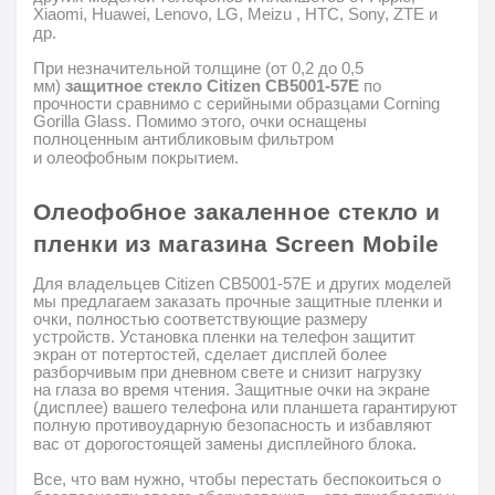
Xiaomi
,
Huawei
,
Lenovo
,
LG
,
Meizu
,
HTC
,
Sony
,
ZTE
и
др.
При незначительной толщине (от 0,2 до 0,5
мм)
защитное
стекло
Citizen CB5001-57E
по
прочности
сравнимо с серийными образцами
Corning
Gorilla
Glass
.
Помимо этого, очки оснащены
полноценным антибликовым фильтром
и
олеофобным
покрытием.
Олеофобное
закаленное стекло и
пленки из магазина
Screen
Mobile
Для владельцев Citizen CB5001-57E
и других моделей
мы предлагаем заказать прочные защитные пленки и
очки, полностью соответствующие размеру
устройств.
Установка пленки на телефон защитит
экран от потертостей, сделает дисплей более
разборчивым при дневном свете и снизит
нагрузку
на
глаза
во время чтения.
Защитные очки на экране
(дисплее) вашего телефона или планшета гарантируют
полную противоударную безопасность и избавляют
вас от дорогостоящей замены дисплейного блока.
Все, что вам нужно, чтобы перестать беспокоиться о