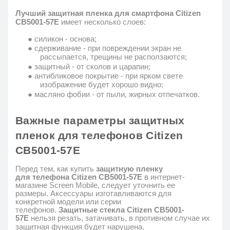
Лучший защитная пленка для смартфона Citizen
CB5001-57E
имеет несколько слоев:
●
силикон - основа;
●
сдерживание - при повреждении экран не
рассыпается, трещины не расползаются;
●
защитный - от сколов и царапин;
●
антибликовое покрытие - при ярком свете
изображение будет хорошо видно;
●
масляно
фобии
- от пыли, жирных отпечатков.
Важные параметры защитных
пленок для
телефонов
Citizen
CB5001-57E
Перед тем, как купить
защитную пленку
для
телефона
Citizen CB5001-57E
в интернет-
магазине
Screen
Mobile
, следует уточнить ее
размеры.
Аксессуары изготавливаются для
конкретной
модели или серии
телефонов.
Защитные
стекла
Citizen CB5001-
57E
нельзя резать, затачивать, в противном случае их
защитная функция будет нарушена.